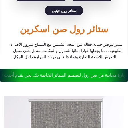
ستائر رول فينيل
ستائر رول صن اسكرين
تتميز بتوفير حماية فعالة من اشعة الشمس مع السماح بمرور الاضاءة
الطبيعية، مما يجعلها خيارا مثاليا للمنازل والمكاتب. تعمل على تقليل
التعرض للاشعة الضارة وتحافظ على درجة الحرارة داخل المكان
رة مجانية من صن رول لتصميم الستائر الخاصة بك. نحن نقدم أحدث أنماط 