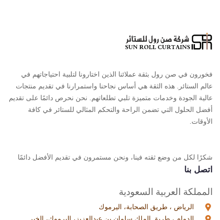
فخورون في صن رول بثقة عملائنا الذين اختارونا لتلبية احتياجاتهم في
عالم الستائر. هذه الثقة هي أساس نجاحنا واستمرارنا في تقديم منتجات
عالية الجودة وخدمات متميزة تلبي تطلعاتهم. نحن نحرص دائمًا على تقديم
أفضل الحلول التي تضمن الراحة والتحكم المثالي للستائر في كافة
الأوقات.
شكرًا لكل من وضع ثقته فينا، ونحن مستمرون في تقديم الأفضل دائمًا
اتصل بنا
المملكة العربية السعودية
الرياض ، طريق الصحابة، اليرموك
الدمام ، طريق الملك سلمان بن عبدالعزيز، اليرموك، الخبر
جدة ، حي الشراع - طريق الملك نايف