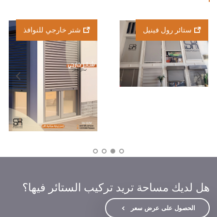
محرك سومفي
ستائر رول فينيل
(لستائر الرول)
هل لديك مساحة تريد تركيب الستائر فيها؟
الحصول على عرض سعر