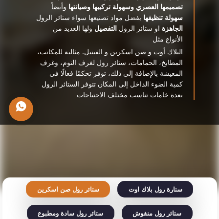
تصميمها العصري وسهولة تركيبها وصيانتها
وأيضاً
سهولة تنظيفها
بفضل مواد تصنيعها سواء ستائر الرول
الجاهزة
او ستائر الرول
التفصيل
ولها العديد من
الأنواع مثل
البلاك أوت و صن اسكرين و الفينيل. مثالية للمكاتب،
المطابخ، الحمامات، ستائر رول لغرف النوم، وغرف
المعيشة بالإضافة إلى ذلك، توفر تحكمًا فعالًا في
كمية الضوء الداخل إلى المكان تتوفر الستائر الرول
بعدة خامات تناسب مختلف الاحتياجات
ستارة رول بلاك اوت
ستائر رول صن اسكرين
ستائر رول منقوش
ستائر رول سادة ومطبوع